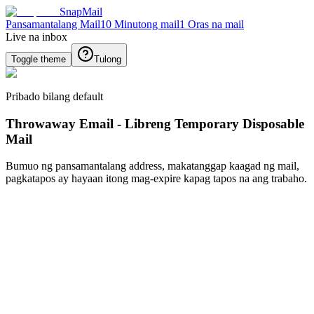
SnapMail
Pansamantalang Mail
10 Minutong mail
1 Oras na mail
Live na inbox
Toggle theme
Tulong
Pribado bilang default
Throwaway Email - Libreng Temporary Disposable
Mail
Bumuo ng pansamantalang address, makatanggap kaagad ng mail,
pagkatapos ay hayaan itong mag-expire kapag tapos na ang trabaho.
Gumawa ng bagong E-mail id
Bumuo
Bumalik
Inbox ng mail