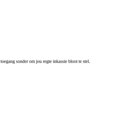
oegang sonder om jou regte inkassie bloot te stel.
Terug
Geen boodskap gekies nie