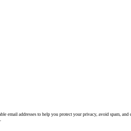
Kies 'n e-pos uit die lys om die inhoud daarvan te sien
sable email addresses to help you protect your privacy, avoid spam, and 
.