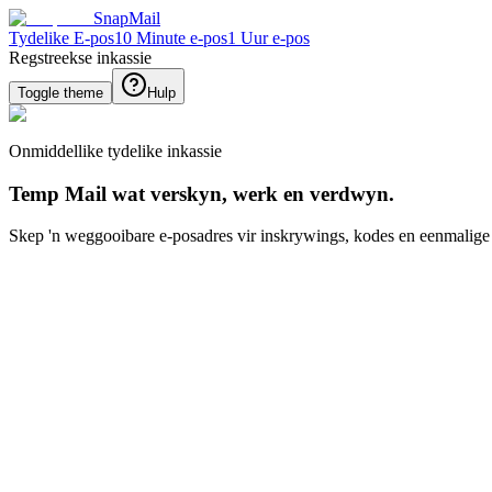
SnapMail
Tydelike E-pos
10 Minute e-pos
1 Uur e-pos
Regstreekse inkassie
Toggle theme
Hulp
Onmiddellike tydelike inkassie
Temp Mail wat verskyn, werk en verdwyn.
Skep 'n weggooibare e-posadres vir inskrywings, kodes en eenmalige t
Genereer nuwe e-pos ID
Genereer
Inboks