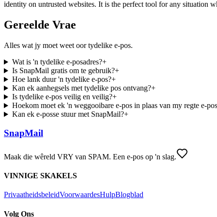
identity on untrusted websites. It is the perfect tool for any situation
Gereelde Vrae
Alles wat jy moet weet oor tydelike e-pos.
Wat is 'n tydelike e-posadres?
+
Is SnapMail gratis om te gebruik?
+
Hoe lank duur 'n tydelike e-pos?
+
Kan ek aanhegsels met tydelike pos ontvang?
+
Is tydelike e-pos veilig en veilig?
+
Hoekom moet ek 'n weggooibare e-pos in plaas van my regte e-pos
Kan ek e-posse stuur met SnapMail?
+
SnapMail
Maak die wêreld VRY van SPAM. Een e-pos op 'n slag.
VINNIGE SKAKELS
Privaatheidsbeleid
Voorwaardes
Hulp
Blogblad
Volg Ons