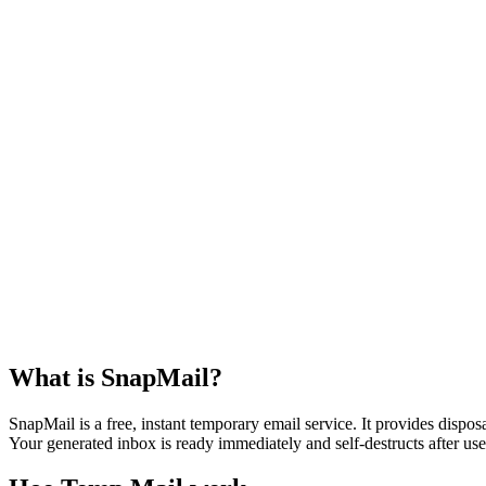
Alle E-posse
Ongelees
What is SnapMail?
SnapMail is a free, instant temporary email service. It provides dispo
Your generated inbox is ready immediately and self-destructs after use