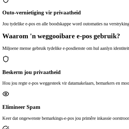
Outo-vernietiging vir privaatheid
Jou tydelike e-pos en alle boodskappe word outomaties na verstryking
Waarom 'n weggooibare e-pos gebruik?
Miljoene mense gebruik tydelike e-posdienste om hul aanlyn identitei
Beskerm jou privaatheid
Hou jou regte e-pos weggesteek vir datamakelaars, bemarkers en moont
Elimineer Spam
Keer dat ongewenste bemarkings-e-pos jou primêre inkassie oorstroom