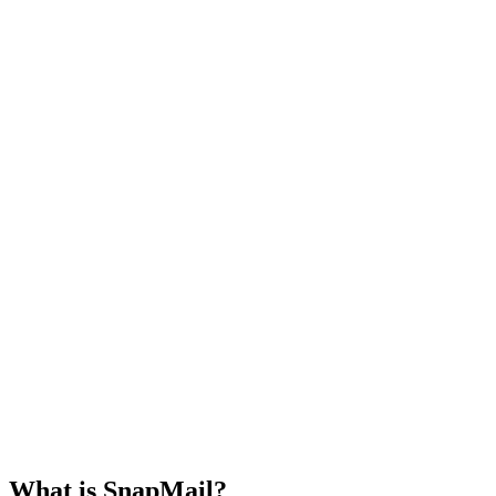
Seleziona un'e-mail dall'elenco per
Tutte le mail
Non lette
visualizzarne il contenuto!
What is SnapMail?