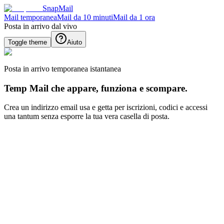
SnapMail
Mail temporanea
Mail da 10 minuti
Mail da 1 ora
Posta in arrivo dal vivo
Toggle theme
Aiuto
Posta in arrivo temporanea istantanea
Temp Mail che appare, funziona e scompare.
Crea un indirizzo email usa e getta per iscrizioni, codici e accessi
una tantum senza esporre la tua vera casella di posta.
Genera nuovo ID email
Generare
Indietro
Posta in arrivo
Nessun messaggio selezionato