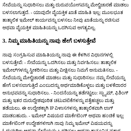
ಸೇವೆಯನ್ನು ಸುಧಾರಿಸಲು ಮತ್ತು ದುರುಪಯೋಗವನ್ನು ಮೇಲ್ವಿಚಾರಣೆ ಮಾಡಲು
ಬಳಸಲಾಗುತ್ತದೆ. - ಯಾವುದೇ ವೈಯಕ್ತಿಕ ಖಾತೆ ಮಾಹಿತಿ ಇಲ್ಲ: ಮೂಲಭೂತ
ತಾತ್ಕಾಲಿಕ ಇಮೇಲ್ ಕಾರ್ಯವನ್ನು ಬಳಸಲು ನೀವು ಖಾತೆಯನ್ನು ರಚಿಸುವ
ಅಥವಾ ವೈಯಕ್ತಿಕ ಮಾಹಿತಿಯನ್ನು ಒದಗಿಸುವ ಅಗತ್ಯವಿಲ್ಲ.
3. ನಿಮ್ಮ ಮಾಹಿತಿಯನ್ನು ನಾವು ಹೇಗೆ ಬಳಸುತ್ತೇವೆ
ನಾವು ಸಂಗ್ರಹಿಸುವ ಮಾಹಿತಿಯನ್ನು ನಾವು ಈ ಕೆಳಗಿನ ವಿಧಾನಗಳಲ್ಲಿ
ಬಳಸುತ್ತೇವೆ: - ಸೇವೆಯನ್ನು ಒದಗಿಸಲು ಮತ್ತು ನಿರ್ವಹಿಸಲು: ತಾತ್ಕಾಲಿಕ
ಇಮೇಲ್‌ಗಳನ್ನು ಸ್ವೀಕರಿಸಲು ಮತ್ತು ವೀಕ್ಷಿಸಲು ನಿಮಗೆ ಅನುಮತಿಸಲು. -
ಸೇವೆಯನ್ನು ಮೇಲ್ವಿಚಾರಣೆ ಮಾಡಲು ಮತ್ತು ಸುಧಾರಿಸಲು: ನಮ್ಮ ಸೇವೆಯನ್ನು
ಹೇಗೆ ಬಳಸಲಾಗುತ್ತಿದೆ ಎಂಬುದನ್ನು ಅರ್ಥಮಾಡಿಕೊಳ್ಳಲು ಮತ್ತು ಬಳಕೆದಾರರ
ಅನುಭವವನ್ನು ಸುಧಾರಿಸಲು. - ನಿಂದನೆಯನ್ನು ತಡೆಗಟ್ಟಲು: ಸ್ಪ್ಯಾಮ್, ಫಿಶಿಂಗ್
ಮತ್ತು ಇತರ ದುರುದ್ದೇಶಪೂರಿತ ಚಟುವಟಿಕೆಗಳನ್ನು ಪತ್ತೆಹಚ್ಚಲು ಮತ್ತು
ತಡೆಯಲು. ಈ ಉದ್ದೇಶಕ್ಕಾಗಿ IP ವಿಳಾಸಗಳನ್ನು ತಾತ್ಕಾಲಿಕವಾಗಿ ಲಾಗ್
ಮಾಡಬಹುದು. - ಇಮೇಲ್ ವಿಷಯದ ಮಾರ್ಕೆಟಿಂಗ್ ಅಥವಾ ಹಂಚಿಕೆ ಇಲ್ಲ:
ಮಾರ್ಕೆಟಿಂಗ್ ಉದ್ದೇಶಗಳಿಗಾಗಿ ನಾವು ನಿಮ್ಮ ಇಮೇಲ್ ವಿಷಯವನ್ನು
ಓದುವುದಿಲ್ಲ ಅಥವಾ ಸೇವೆಯನ್ನು ಒದಗಿಸಲು ಅಥವಾ ಕಾನೂನಿನ ಪ್ರಕಾರ