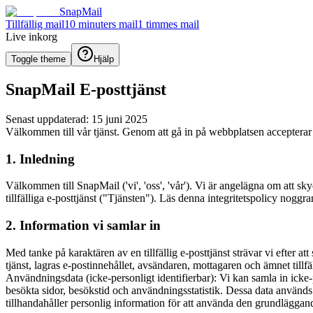
SnapMail
Tillfällig mail
10 minuters mail
1 timmes mail
Live inkorg
Toggle theme
Hjälp
SnapMail E-posttjänst
Senast uppdaterad: 15 juni 2025
Välkommen till vår tjänst. Genom att gå in på webbplatsen accepterar d
1. Inledning
Välkommen till SnapMail ('vi', 'oss', 'vår'). Vi är angelägna om att sk
tillfälliga e-posttjänst ("Tjänsten"). Läs denna integritetspolicy noggr
2. Information vi samlar in
Med tanke på karaktären av en tillfällig e-posttjänst strävar vi efter att
tjänst, lagras e-postinnehållet, avsändaren, mottagaren och ämnet tillfä
Användningsdata (icke-personligt identifierbar): Vi kan samla in icke
besökta sidor, besökstid och användningsstatistik. Dessa data används f
tillhandahåller personlig information för att använda den grundläggande