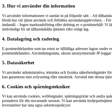
3. Hur vi använder din information
Vi använder informationen vi samlar in på följande sätt: - Att tillhandah
förstå hur vår tjänst används och förbättra användarupplevelsen. - För a
ändamål. - Ingen marknadsföring eller delning av e-postinnehåll: Vi läser
nödvändigt för att tillhandahålla tjänsten eller enligt lag.
4. Datalagring och radering
E-postmeddelanden som tas emot av tillfälliga adresser lagras under e
postmeddelanden. Användningsdata, såsom anonymiserade IP-loggar för a
5. Datasäkerhet
Vi använder administrativa, tekniska och fysiska säkerhetsåtgärder för 
kan garanteras mot avlyssning eller missbruk. Använd inte denna tjäns
6. Cookies och spårningstekniker
Vi kan använda cookies, webbsignaler, spårningspixlar och andra spårn
postadress för din nuvarande session. Vi kan använda tredjepartstjänst
leverantörer har sina egna sekretesspolicyer.