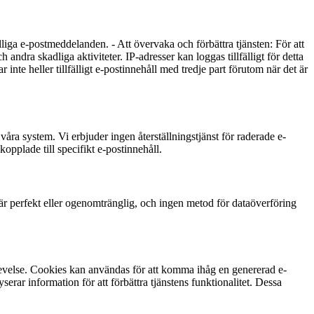
fälliga e-postmeddelanden. - Att övervaka och förbättra tjänsten: För att
andra skadliga aktiviteter. IP-adresser kan loggas tillfälligt för detta
 inte heller tillfälligt e-postinnehåll med tredje part förutom när det är
ra system. Vi erbjuder ingen återställningstjänst för raderade e-
pplade till specifikt e-postinnehåll.
d är perfekt eller ogenomtränglig, och ingen metod för dataöverföring
plevelse. Cookies kan användas för att komma ihåg en genererad e-
rar information för att förbättra tjänstens funktionalitet. Dessa