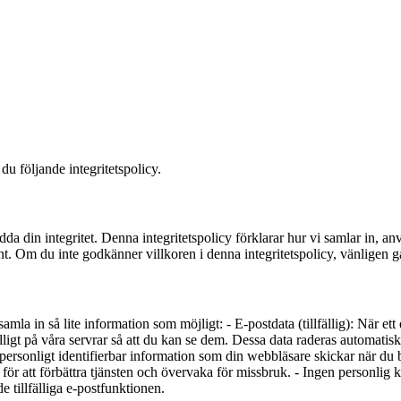
u följande integritetspolicy.
ydda din integritet. Denna integritetspolicy förklarar hur vi samlar in, 
ant. Om du inte godkänner villkoren i denna integritetspolicy, vänligen gå
 samla in så lite information som möjligt: - E-postdata (tillfällig): När e
lligt på våra servrar så att du kan se dem. Dessa data raderas automatisk
-personligt identifierbar information som din webbläsare skickar när du
ör att förbättra tjänsten och övervaka för missbruk. - Ingen personlig ko
 tillfälliga e-postfunktionen.