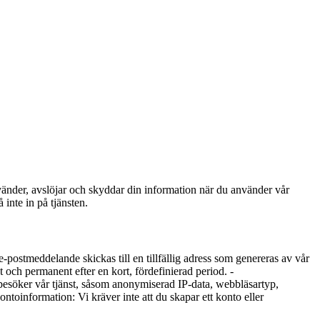
använder, avslöjar och skyddar din information när du använder vår
 inte in på tjänsten.
tt e-postmeddelande skickas till en tillfällig adress som genereras av vår
t och permanent efter en kort, fördefinierad period. -
 besöker vår tjänst, såsom anonymiserad IP-data, webbläsartyp,
ntoinformation: Vi kräver inte att du skapar ett konto eller