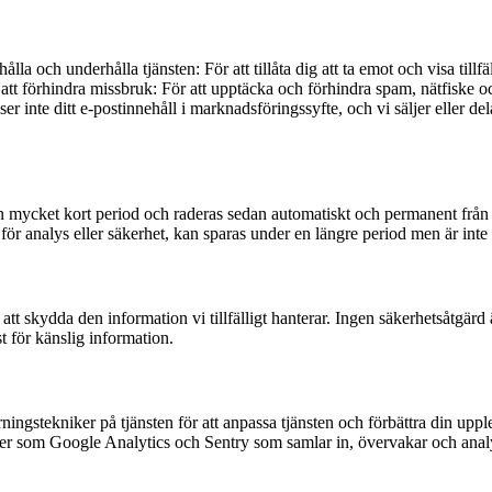
ålla och underhålla tjänsten: För att tillåta dig att ta emot och visa till
tt förhindra missbruk: För att upptäcka och förhindra spam, nätfiske och 
 inte ditt e-postinnehåll i marknadsföringssyfte, och vi säljer eller delar
n mycket kort period och raderas sedan automatiskt och permanent från vå
nalys eller säkerhet, kan sparas under en längre period men är inte ko
att skydda den information vi tillfälligt hanterar. Ingen säkerhetsåtgär
t för känslig information.
ingstekniker på tjänsten för att anpassa tjänsten och förbättra din up
er som Google Analytics och Sentry som samlar in, övervakar och analyse