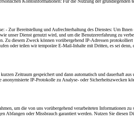
önlichen Kontoinformationen: Für die Nutzung der grundlegenden tempo
se: - Zur Bereitstellung und Aufrechterhaltung des Dienstes: Um Ihne
ie unser Dienst genutzt wird, und um die Benutzererfahrung zu verb
en. Zu diesem Zweck können vorübergehend IP-Adressen protokolliert
n oder teilen wir temporäre E-Mail-Inhalte mit Dritten, es sei denn, die
urzen Zeitraum gespeichert und dann automatisch und dauerhaft aus u
ie anonymisierte IP-Protokolle zu Analyse- oder Sicherheitszwecken kö
nahmen, um die von uns vorübergehend verarbeiteten Informationen zu 
n Abfangen oder Missbrauch garantiert werden. Nutzen Sie diesen Dien