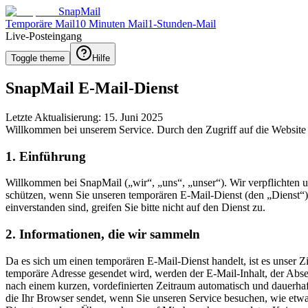
SnapMail
Temporäre Mail
10 Minuten Mail
1-Stunden-Mail
Live-Posteingang
Toggle theme
Hilfe
SnapMail E-Mail-Dienst
Letzte Aktualisierung: 15. Juni 2025
Willkommen bei unserem Service. Durch den Zugriff auf die Website
1. Einführung
Willkommen bei SnapMail („wir“, „uns“, „unser“). Wir verpflichten uns
schützen, wenn Sie unseren temporären E-Mail-Dienst (den „Dienst“) n
einverstanden sind, greifen Sie bitte nicht auf den Dienst zu.
2. Informationen, die wir sammeln
Da es sich um einen temporären E-Mail-Dienst handelt, ist es unser 
temporäre Adresse gesendet wird, werden der E-Mail-Inhalt, der Abs
nach einem kurzen, vordefinierten Zeitraum automatisch und dauerhaft 
die Ihr Browser sendet, wenn Sie unseren Service besuchen, wie etw