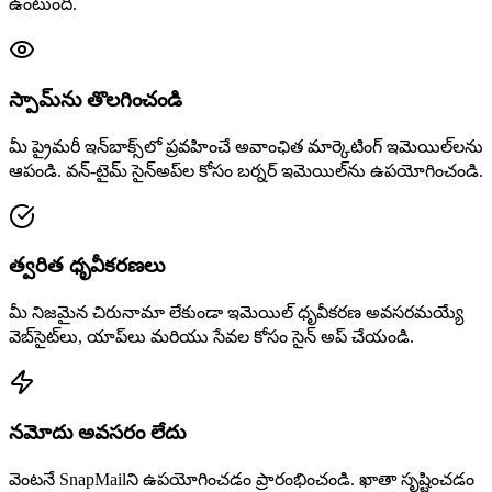
ఉంటుంది.
స్పామ్‌ను తొలగించండి
మీ ప్రైమరీ ఇన్‌బాక్స్‌లో ప్రవహించే అవాంఛిత మార్కెటింగ్ ఇమెయిల్‌లను
ఆపండి. వన్-టైమ్ సైన్అప్‌ల కోసం బర్నర్ ఇమెయిల్‌ను ఉపయోగించండి.
త్వరిత ధృవీకరణలు
మీ నిజమైన చిరునామా లేకుండా ఇమెయిల్ ధృవీకరణ అవసరమయ్యే
వెబ్‌సైట్‌లు, యాప్‌లు మరియు సేవల కోసం సైన్ అప్ చేయండి.
నమోదు అవసరం లేదు
వెంటనే SnapMailని ఉపయోగించడం ప్రారంభించండి. ఖాతా సృష్టించడం