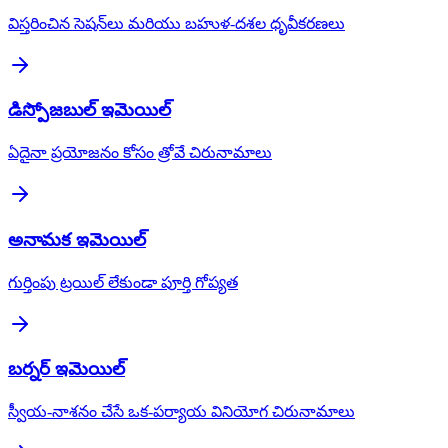
విస్తరించిన సెషన్‌లు మరియు బహుళ-దశల ధృవీకరణలు
డిస్పోజబుల్ ఇమెయిల్
ఏదైనా ప్రయోజనం కోసం త్రోవే చిరునామాలు
అనామక ఇమెయిల్
గుర్తింపు ట్రయిల్ లేకుండా పూర్తి గోప్యత
బర్నర్ ఇమెయిల్
స్వీయ-నాశనం చేసే ఒక-పర్యాయ వినియోగ చిరునామాలు