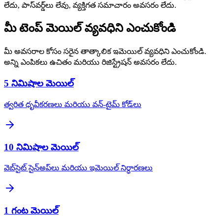
లేదు, పాస్‌వర్డ్‌లు లేవు, వ్యక్తిగత సమాచారం అవసరం లేదు.
మీ టెంప్ మెయిల్ వ్యవధిని ఎంచుకోండి
మీ అవసరాల కోసం సరైన తాత్కాలిక ఇమెయిల్ వ్యవధిని ఎంచుకోండి.
అన్ని ఎంపికలు ఉచితం మరియు రిజిస్ట్రేషన్ అవసరం లేదు.
5 నిమిషాల మెయిల్
త్వరిత ధృవీకరణలు మరియు వన్-టైమ్ కోడ్‌లు
10 నిమిషాల మెయిల్
వెబ్‌సైట్ సైన్అప్‌లు మరియు ఇమెయిల్ నిర్ధారణలు
1 గంట మెయిల్