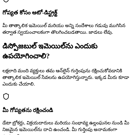
గోప్యత కోసం ఆటో-డిస్ట్రక్ట్
మీ తాత్కాలిక ఇమెయిల్ మరియు అన్ని సందేశాలు గడువు ముగిసిన
తర్వాత స్వయంచాలకంగా తొలగించబడతాయి. జాడలు లేవు.
డిస్పోజబుల్ ఇమెయిల్‌ను ఎందుకు
ఉపయోగించాలి?
లక్షలాది మంది వ్యక్తులు తమ ఆన్‌లైన్ గుర్తింపును రక్షించుకోవడానికి
తాత్కాలిక ఇమెయిల్ సేవలను ఉపయోగిస్తున్నారు. ఇక్కడ మీరు కూడా
ఎందుకు చేయాలి.
మీ గోప్యతను రక్షించండి
డేటా బ్రోకర్లు, విక్రయదారులు మరియు సంభావ్య ఉల్లంఘనల నుండి మీ
నిజమైన ఇమెయిల్‌ను దాచి ఉంచండి. మీ గుర్తింపు అనామకంగా