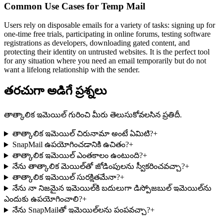
Common Use Cases for Temp Mail
Users rely on disposable emails for a variety of tasks: signing up for
one-time free trials, participating in online forums, testing software
registrations as developers, downloading gated content, and
protecting their identity on untrusted websites. It is the perfect tool
for any situation where you need an email temporarily but do not
want a lifelong relationship with the sender.
తరచుగా అడిగే ప్రశ్నలు
తాత్కాలిక ఇమెయిల్ గురించి మీరు తెలుసుకోవలసిన ప్రతిదీ.
తాత్కాలిక ఇమెయిల్ చిరునామా అంటే ఏమిటి?
+
SnapMail ఉపయోగించడానికి ఉచితం?
+
తాత్కాలిక ఇమెయిల్ ఎంతకాలం ఉంటుంది?
+
నేను తాత్కాలిక మెయిల్‌తో జోడింపులను స్వీకరించవచ్చా?
+
తాత్కాలిక ఇమెయిల్ సురక్షితమేనా?
+
నేను నా నిజమైన ఇమెయిల్‌కి బదులుగా డిస్పోజబుల్ ఇమెయిల్‌ను
ఎందుకు ఉపయోగించాలి?
+
నేను SnapMailతో ఇమెయిల్‌లను పంపవచ్చా?
+