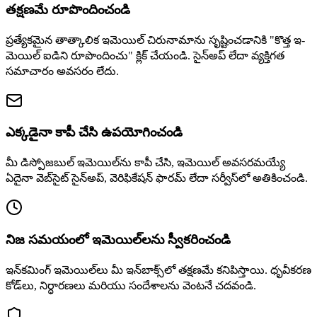
తక్షణమే రూపొందించండి
ప్రత్యేకమైన తాత్కాలిక ఇమెయిల్ చిరునామాను సృష్టించడానికి "కొత్త ఇ-
మెయిల్ ఐడిని రూపొందించు" క్లిక్ చేయండి. సైన్అప్ లేదా వ్యక్తిగత
సమాచారం అవసరం లేదు.
ఎక్కడైనా కాపీ చేసి ఉపయోగించండి
మీ డిస్పోజబుల్ ఇమెయిల్‌ను కాపీ చేసి, ఇమెయిల్ అవసరమయ్యే
ఏదైనా వెబ్‌సైట్ సైన్అప్, వెరిఫికేషన్ ఫారమ్ లేదా సర్వీస్‌లో అతికించండి.
నిజ సమయంలో ఇమెయిల్‌లను స్వీకరించండి
ఇన్‌కమింగ్ ఇమెయిల్‌లు మీ ఇన్‌బాక్స్‌లో తక్షణమే కనిపిస్తాయి. ధృవీకరణ
కోడ్‌లు, నిర్ధారణలు మరియు సందేశాలను వెంటనే చదవండి.