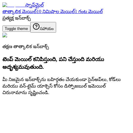
స్నాప్‌మైల్
తాత్కాలిక మెయిల్
10 నిమిషాల మెయిల్
1 గంట మెయిల్
ప్రత్యక్ష ఇన్‌బాక్స్
Toggle theme
సహాయం
తక్షణ తాత్కాలిక ఇన్‌బాక్స్
టెంప్ మెయిల్ కనిపిస్తుంది, పని చేస్తుంది మరియు
అదృశ్యమవుతుంది.
మీ నిజమైన ఇన్‌బాక్స్‌ను బహిర్గతం చేయకుండా సైన్అప్‌లు, కోడ్‌లు
మరియు వన్-టైమ్ యాక్సెస్ కోసం డిస్పోజబుల్ ఇమెయిల్
చిరునామాను సృష్టించండి.
కొత్త ఇమెయిల్ ఐడి సృష్టించండి
సృష్టించు