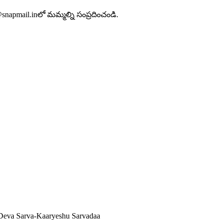
apmail.inలో మమ్మల్ని సంప్రదించండి.
Deva Sarva-Kaaryeshu Sarvadaa