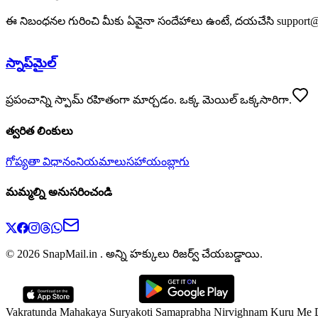
ఈ నిబంధనల గురించి మీకు ఏవైనా సందేహాలు ఉంటే, దయచేసి support@sn
స్నాప్‌మైల్
ప్రపంచాన్ని స్పామ్ రహితంగా మార్చడం. ఒక్క మెయిల్ ఒక్కసారిగా.
త్వరిత లింకులు
గోప్యతా విధానం
నియమాలు
సహాయం
బ్లాగు
మమ్మల్ని అనుసరించండి
© 2026 SnapMail.in . అన్ని హక్కులు రిజర్వ్ చేయబడ్డాయి.
Vakratunda Mahakaya Suryakoti Samaprabha Nirvighnam Kuru Me 