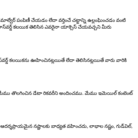
ేర్ పంపిణీ చేయడం లేదా వర్తించే చట్టాన్ని ఉల్లంఘించడం వంటి
‌వర్డ్ కలయిక తెలిసిన ఎవరైనా యాక్సెస్ చేయవచ్చని మీరు
డ్ కలయికను ఊహించినట్లయితే లేదా తెలిసినట్లయితే వారు వారికి
ము తొలగించిన డేటా రికవరీని అందించము. మేము ఇమెయిల్ కంటెంట్
లేదా ఆదర్శప్రాయమైన నష్టాలకు బాధ్యత వహించదు, లాభాల నష్టం, గుడ్‌విల్,