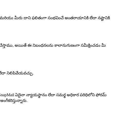
ియు మీరు దాని ఫలితంగా సంభవించే అంతరాయానికి లేదా నష్టానికి
ేస్తాము, అయితే ఈ నిబంధనలను కాలానుగుణంగా సమీక్షించడం మీ
ేదా నిలిపివేయవచ్చు.
Mail ఏదైనా న్యాయస్థానం లేదా సమర్థ అధికార పరిధిలోని ఫోరమ్
ీకరిస్తున్నారు.