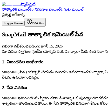
స్నాప్‌మైల్
తాత్కాలిక మెయిల్
10 నిమిషాల మెయిల్
1 గంట మెయిల్
ప్రత్యక్ష ఇన్‌బాక్స్
Toggle theme
సహాయం
SnapMail తాత్కాలిక ఇమెయిల్ సేవ
చివరిగా నవీకరించబడింది: జూన్ 15, 2026
మా సేవకు స్వాగతం. సైట్‌ను యాక్సెస్ చేయడం ద్వారా మీరు కింది సేవా న
1. నిబంధనల అంగీకారం
SnapMail ('సేవ') యాక్సెస్ చేయడం మరియు ఉపయోగించడం ద్వారా, మీర
సేవను ఉపయోగించవద్దు.
2. సేవ వివరణ
SnapMail ఇమెయిల్‌లను స్వీకరించడానికి తాత్కాలిక, పునర్వినియోగ
శాశ్వతంగా తొలగించబడతాయి. ఈ సేవ తాత్కాలిక వినియోగ కేసుల కోసం 