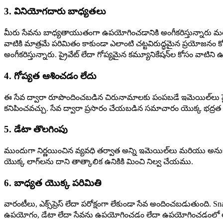
3. వినియోగదారు బాధ్యతలు
మీరు సేవను బాధ్యతాయుతంగా ఉపయోగించడానికి అంగీకరిస్తున్నారు మరి
వాటికి మాత్రమే పరిమితం కాకుండా ఎలాంటి చట్టవిరుద్ధమైన ప్రయోజనం
అంగీకరిస్తున్నారు. ప్రైవేట్ లేదా గోప్యమైన కమ్యూనికేషన్‌ల కోసం వాటిన
4. గోప్యత ఆశించడం లేదు
ఈ సేవ ద్వారా రూపొందించబడిన చిరునామాలకు పంపబడే ఇమెయిల్‌లు ప్ర
కనిపించవచ్చు. సేవ ద్వారా ప్రసారం చేయబడిన సమాచారం యొక్క భద్రత
5. డేటా తొలగింపు
ముందుగా నిర్ణయించిన వ్యవధి తర్వాత అన్ని ఇమెయిల్‌లు మరియు అ
యొక్క లాగ్‌లను దాని తాత్కాలిక ఉనికికి మించి నిల్వ చేయము.
6. బాధ్యత యొక్క పరిమితి
వారంటీలు, ఎక్స్‌ప్రెస్ లేదా పరోక్షంగా లేకుండా సేవ అందించబడుతుంది. S
ఉపయోగం, డేటా లేదా సేవను ఉపయోగించడం లేదా ఉపయోగించడంలో అసమ