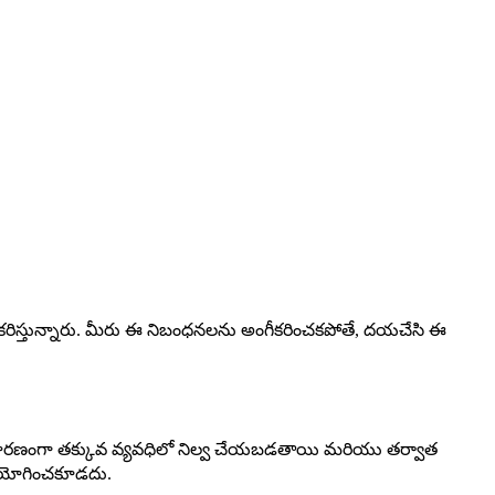
కరిస్తున్నారు. మీరు ఈ నిబంధనలను అంగీకరించకపోతే, దయచేసి ఈ
 సాధారణంగా తక్కువ వ్యవధిలో నిల్వ చేయబడతాయి మరియు తర్వాత
ఉపయోగించకూడదు.