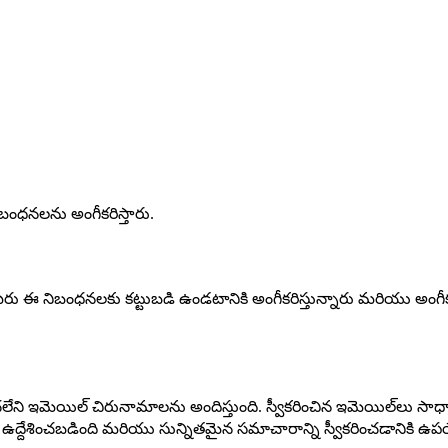
ిబంధనలను అంగీకరిస్తారు.
ు ఈ నిబంధనలకు కట్టుబడి ఉండటానికి అంగీకరిస్తున్నారు మరియు అంగీ
పరచలేని ఇమెయిల్ చిరునామాలను అందిస్తుంది. స్వీకరించిన ఇమెయిల్‌లు
ఉద్దేశించబడింది మరియు సున్నితమైన సమాచారాన్ని స్వీకరించడానికి 