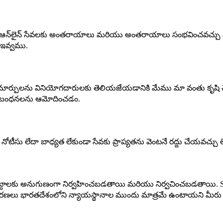
ీ, ఆన్‌లైన్ సేవలకు అంతరాయాలు మరియు అంతరాయాలు సంభవించవచ్చు మర
 ఇవ్వము.
ార్పులను వినియోగదారులకు తెలియజేయడానికి మేము మా వంతు కృషి చ
నిబంధనలను ఆమోదించడం.
టీసు లేదా బాధ్యత లేకుండా సేవకు ప్రాప్యతను వెంటనే రద్దు చేయవచ్చు ల
్టాలకు అనుగుణంగా నిర్వహించబడతాయి మరియు నిర్వచించబడతాయి. Snap
ణలు భారతదేశంలోని న్యాయస్థానాల ముందు మాత్రమే ఉంటాయని మీరు అంగ