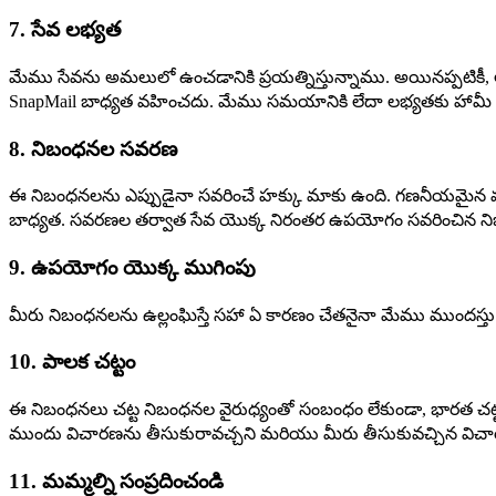
7. సేవ లభ్యత
మేము సేవను అమలులో ఉంచడానికి ప్రయత్నిస్తున్నాము. అయినప్పటిక
SnapMail బాధ్యత వహించదు. మేము సమయానికి లేదా లభ్యతకు హామీ
8. నిబంధనల సవరణ
ఈ నిబంధనలను ఎప్పుడైనా సవరించే హక్కు మాకు ఉంది. గణనీయమైన మ
బాధ్యత. సవరణల తర్వాత సేవ యొక్క నిరంతర ఉపయోగం సవరించిన 
9. ఉపయోగం యొక్క ముగింపు
మీరు నిబంధనలను ఉల్లంఘిస్తే సహా ఏ కారణం చేతనైనా మేము ముందస్తు నో
10. పాలక చట్టం
ఈ నిబంధనలు చట్ట నిబంధనల వైరుధ్యంతో సంబంధం లేకుండా, భారత చట
ముందు విచారణను తీసుకురావచ్చని మరియు మీరు తీసుకువచ్చిన విచార
11. మమ్మల్ని సంప్రదించండి