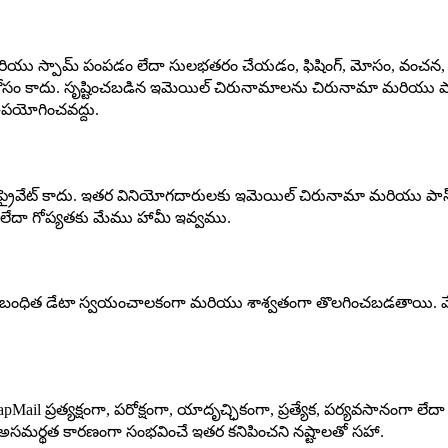
యు స్పామ్ పంపడం లేదా సులభతరం చేయడం, ఫిషింగ్, మోసం, వంచన, మాల్వ
 కోసం కాదు. సృష్టించబడిన ఇమెయిల్ చిరునామాలను చిరునామా మరియు పాస్
ి ఉపయోగించవద్దు.
ైవేట్ కాదు. ఇతర వినియోగదారులకు ఇమెయిల్ చిరునామా మరియు పాస్‌వర్
 లేదా గోప్యతకు మేము హామీ ఇవ్వము.
నుబంధిత డేటా స్వయంచాలకంగా మరియు శాశ్వతంగా తొలగించబడతాయి. మే
napMail ప్రత్యక్షంగా, పరోక్షంగా, యాదృచ్ఛికంగా, ప్రత్యేక, పర్యవసానంగా 
ర్థత కారణంగా సంభవించే ఇతర కనిపించని నష్టాలతో సహా.