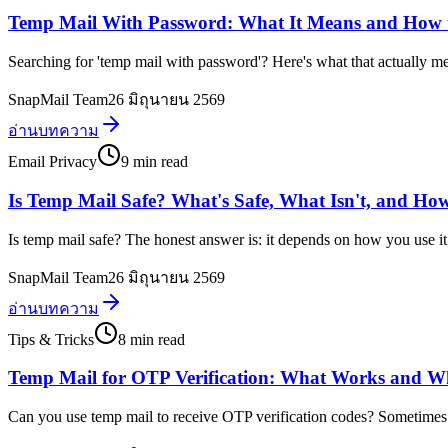
Temp Mail With Password: What It Means and How t
Searching for 'temp mail with password'? Here's what that actually 
SnapMail Team
26 มิถุนายน 2569
อ่านบทความ
Email Privacy
9 min read
Is Temp Mail Safe? What's Safe, What Isn't, and How
Is temp mail safe? The honest answer is: it depends on how you use it.
SnapMail Team
26 มิถุนายน 2569
อ่านบทความ
Tips & Tricks
8 min read
Temp Mail for OTP Verification: What Works and Wh
Can you use temp mail to receive OTP verification codes? Sometimes y