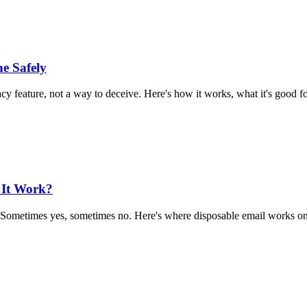
e Safely
vacy feature, not a way to deceive. Here's how it works, what it's good f
 It Work?
Sometimes yes, sometimes no. Here's where disposable email works on 