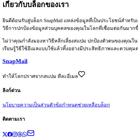
เกี่ยวกับบล็อกของเรา
ยินดีต้อนรับสู่บล็อก SnapMail แหล่งข้อมูลที่เป็นประโยชน์สำหรั
วิธีการปกป้องข้อมูลส่วนบุคคลของคุณในโลกที่เชื่อมต่อกันมากขึ
ไม่ว่าคุณกำลังมองหาวิธีหลีกเลี่ยงสแปม ปกป้องตัวตนของคุณในระ
เรียนรู้วิธีใช้อีเมลแบบใช้แล้วทิ้งอย่างมีประสิทธิภาพและควบคุ
SnapMail
ทำให้โลกปราศจากสแปม ทีละอีเมล
ลิงก์ด่วน
นโยบายความเป็นส่วนตัว
ข้อกำหนด
ช่วยเหลือ
บล็อก
ติดตามเรา