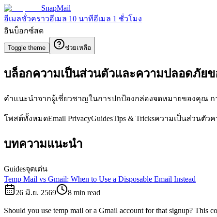
SnapMail
อีเมลชั่วคราว
อีเมล 10 นาที
อีเมล 1 ชั่วโมง
อินบ็อกซ์สด
Toggle theme
ช่วยเหลือ
บล็อกความเป็นส่วนตัวและความปลอดภัยข
คำแนะนำจากผู้เชี่ยวชาญในการปกป้องกล่องจดหมายของคุณ กา
โพสต์ทั้งหมด
Email Privacy
Guides
Tips & Tricks
ความเป็นส่วนตัว
ค
บทความแนะนำ
Guides
จุดเด่น
Temp Mail vs Gmail: When to Use a Disposable Email Instead
26 มิ.ย. 2569
8 min read
Should you use temp mail or a Gmail account for that signup? This c