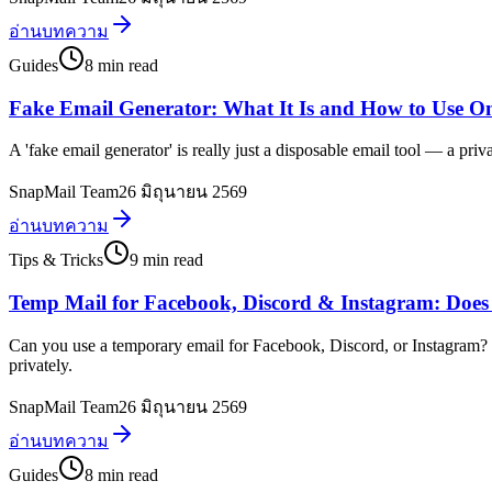
อ่านบทความ
Guides
8 min read
Fake Email Generator: What It Is and How to Use On
A 'fake email generator' is really just a disposable email tool — a pri
SnapMail Team
26 มิถุนายน 2569
อ่านบทความ
Tips & Tricks
9 min read
Temp Mail for Facebook, Discord & Instagram: Does
Can you use a temporary email for Facebook, Discord, or Instagram? 
privately.
SnapMail Team
26 มิถุนายน 2569
อ่านบทความ
Guides
8 min read