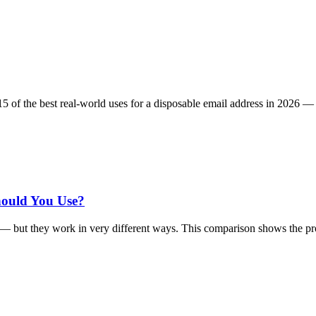
 of the best real-world uses for a disposable email address in 2026 — 
hould You Use?
s — but they work in very different ways. This comparison shows the pros