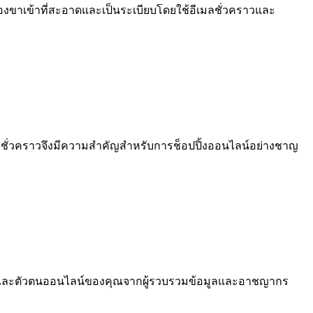
ล่องขาเข้าที่สะอาดและเป็นระเบียบโดยใช้อีเมลชั่วคราวและ
ีเมลชั่วคราวจึงมีความสำคัญสำหรับการช็อปปิ้งออนไลน์อย่างชาญ
 อีเมล และตัวตนออนไลน์ของคุณจากผู้รวบรวมข้อมูลและอาชญากร