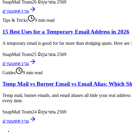
SnapMail Team
26 มิถุนายน 2569
อ่านบทความ
Tips & Tricks
9 min read
15 Best Uses for a Temporary Email Address in 2026
A temporary email is good for far more than dodging spam. Here are 15
SnapMail Team
25 มิถุนายน 2569
อ่านบทความ
Guides
9 min read
Temp Mail vs Burner Email vs Email Alias: Which S
Temp mail, burner emails, and email aliases all hide your real addres
every time.
SnapMail Team
24 มิถุนายน 2569
อ่านบทความ