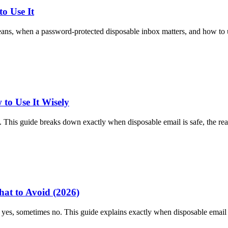
o Use It
means, when a password-protected disposable inbox matters, and how to 
 to Use It Wisely
 This guide breaks down exactly when disposable email is safe, the real 
at to Avoid (2026)
es, sometimes no. This guide explains exactly when disposable email wo